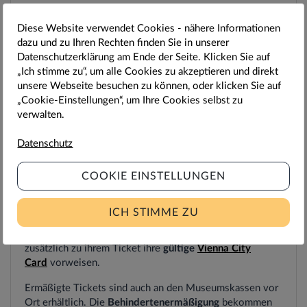
Ticket-Detail
Diese Website verwendet Cookies - nähere Informationen
dazu und zu Ihren Rechten finden Sie in unserer
Gültig für einmaligen Eintritt pro Attraktion bis
Datenschutzerklärung am Ende der Seite. Klicken Sie auf
Saisonende (2. November).
„Ich stimme zu“, um alle Cookies zu akzeptieren und direkt
Freier Eintritt für Kinder unter 6 Jahren.
unsere Webseite besuchen zu können, oder klicken Sie auf
„Cookie-Einstellungen“, um Ihre Cookies selbst zu
Zutritt zu Irrgarten & Labyrinth für Kinder unter 14 Jahren
verwalten.
nur in Begleitung eines Erwachsenen!
Datenschutz
Bitte
beachten Sie
: Wird eine Ermäßigung in
Anspruch genommen, muss beim Eintritt die
COOKIE EINSTELLUNGEN
Anspruchsberechtigung nachgewiesen werden. Wurde
die Ermäßigung unberechtigt in Anspruch genommen,
wird das Ticket ungültig.
ICH STIMME ZU
Vienna City
Card
Besitzer:innen
müssen beim Einlass
zusätzlich zu ihrem Ticket ihre
gültige
Vienna City
Card
vorweisen.
Ermäßigte Tickets sind auch an den Museumskassen vor
Ort erhältlich. Die
Behindertenermäßigung
bekommen