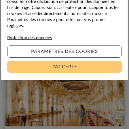
consulter notre déclaration de protection des données en
Schönbrunn
bas de page. Cliquez sur « J’accepte » pour accepter tous les
Connaissez-vous des enfants qui ne rêvent pas de se
cookies et accéder directement à notre site ; ou sur «
déguiser au moins une fois dans leur vie en prince ou en
Paramètres des cookies » pour effectuer vos propres
princesse ? Au Musée pour enfants du château de
réglages.
Schönbrunn à Vienne, tous les enfants de trois à douze
ans peuvent réaliser ce rêve et découvrir une foule de
Protection des données
choses intéressantes sur la vie quotidienne des enfants
12,00
12,00
€
€
impériaux.
PARAMÈTRES DES COOKIES
J'ACCEPTE