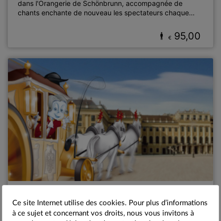
dans l'Orangerie de Schönbrunn, accompagnée de
chants enchante de nouveau les spectateurs chaque
soir.
95,00
€
VIENNE, CHÂTEAU DE SCHÖNBRUNN
Ce site Internet utilise des cookies. Pour plus d’informations
Musée pour enfants du château de
à ce sujet et concernant vos droits, nous vous invitons à