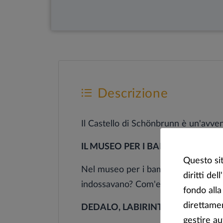
Descrizione
Il Castello di Schönbrunn è un'avvent
IL MUSEO PER I BAMBINI AL CA
Questo sit
Nel museo per i bambini scoprirai tant
diritti de
indossavano? Com'era l'igiene persona
fondo alla
direttamen
DEDALO, LABIRINTO E ARIA GI
gestire a