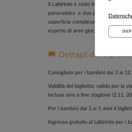
Il Labirinto è stato tracciato secon
panoramica e due pietre dell'armonia 
Datensch
superficie complessiva di 2.700 m² ci
esperto di aree giochi, il Labyrinthi
IMP
Dettagli del bigliett
Consigliato per i bambini dai 3 ai 12
Validità del biglietto: valido per la v
incluse sino a fine stagione (2.11. 
Per i bambini dai 3 ai 5 anni il bigli
Ingresso gratuito al Labirinto per i b