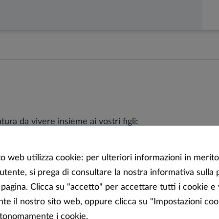
ura da vivere insieme ai vostri figli:
STELLO DI SCHÖNBRUNN
o web utilizza cookie: per ulteriori informazioni in merito
e cose interessanti sulla vita di tutti i giorni dei figli de
ll'utente, si prega di consultare la nostra informativa sulla 
le? Inoltre potrai imparare il linguaggio del ventaglio e 
 pagina. Clicca su "accetto" per accettare tutti i cookie e 
te il nostro sito web, oppure clicca su "Impostazioni coo
OCHI ATTREZZATA LABYRINTHIKON
utonomamente i cookie.