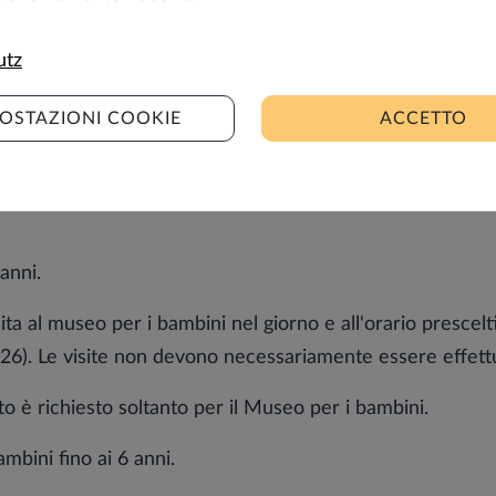
do modelli storici su un'area complessiva di 1.715 m². Al c
fonte d'energia. Ricostruito secondi progetti storici, il 
utz
 sono tanti giochi divertenti da provare, per grandi e pic
kon è un'area giochi attrezzata per sperimentare e scatena
OSTAZIONI COOKIE
ACCETTO
o
 anni.
isita al museo per i bambini nel giorno e all'orario prescelt
2026). Le visite non devono necessariamente essere effettu
etto è richiesto soltanto per il Museo per i bambini.
ambini fino ai 6 anni.