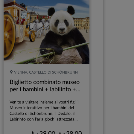
VIENNA, CASTELLO DI SCHÖNBRUNN
Biglietto combinato museo
per i bambini + labilinto +
giardino zoologico
Venite a visitare insieme ai vostri figli il
Museo interattivo per i bambini del
Castello di Schönbrunn, il Dedalo, il
Labirinto con l'aria giochi attrezzata
Labyrinthikon e il Giardino zoologico di
Schönbrunn!
39,00
29,00