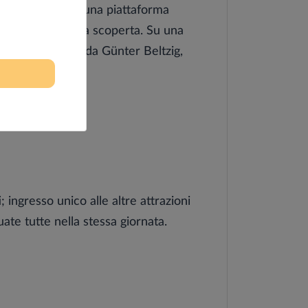
entro si trovano una piattaforma
Dedalo invita alla scoperta. Su una
cini. Progettato da Günter Beltzig,
rsi, dedicata a.
i; ingresso unico alle altre attrazioni
ate tutte nella stessa giornata.