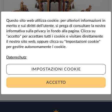
Questo sito web utilizza cookie: per ulteriori informazioni in
merito e sui diritti dell'utente, si prega di consultare la nostra
informativa sulla privacy in fondo alla pagina. Clicca su
"accetto" per accettare tutti i cookie e visitare direttamente
VIENNA, MUSEO DELLE CARROZZE IMPERIALI DI VIENNA
il nostro sito web, oppure clicca su "Impostazioni cookie"
per gestire autonomamente i cookie.
Museo delle Carrozze Imperiali di Vienna
Datenschutz
12,00
€
IMPOSTAZIONI COOKIE
ACCETTO