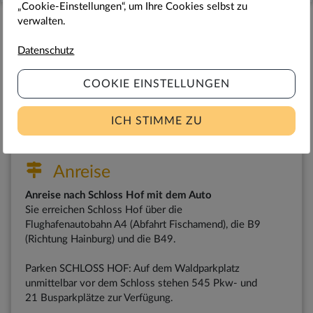
„Cookie-Einstellungen“, um Ihre Cookies selbst zu
verwalten.
Datenschutz
Adressen
COOKIE EINSTELLUNGEN
Schloss Hof
Schlosshof 1
2294 Schloßhof
ICH STIMME ZU
www.schlosshof.at
Anreise
Anreise nach Schloss Hof mit dem Auto
Sie erreichen Schloss Hof über die
Flughafenautobahn A4 (Abfahrt Fischamend), die B9
(Richtung Hainburg) und die B49.
Parken SCHLOSS HOF: Auf dem Waldparkplatz
unmittelbar vor dem Schloss stehen 545 Pkw- und
21 Busparkplätze zur Verfügung.