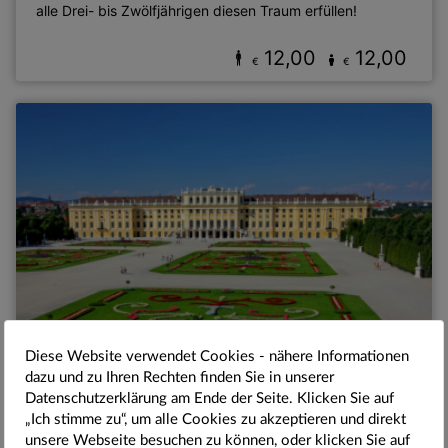
alle Drei- bis Zwölfjährigen diesen Traum erfüllen!
12,00
12,00
€
€
Diese Website verwendet Cookies - nähere Informationen
dazu und zu Ihren Rechten finden Sie in unserer
WIEN, SCHLOSS SCHÖNBRUNN
Datenschutzerklärung am Ende der Seite. Klicken Sie auf
Classic Pass Plus - Schönbrunn
„Ich stimme zu“, um alle Cookies zu akzeptieren und direkt
unsere Webseite besuchen zu können, oder klicken Sie auf