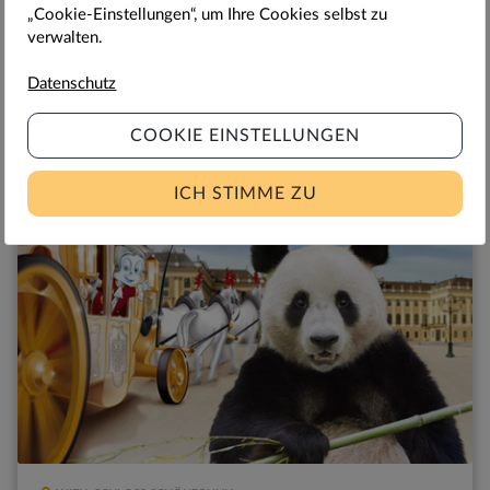
„Cookie-Einstellungen“, um Ihre Cookies selbst zu
Kultur, Genuss, Bewegung und Rundblick - das beste
verwalten.
Preis-Leistungs-Angebot für einen Tag Schönbrunn!
Datenschutz
COOKIE EINSTELLUNGEN
81,00
58,00
€
€
ICH STIMME ZU