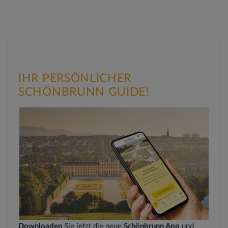
IHR PERSÖNLICHER
SCHÖNBRUNN GUIDE!
Downloaden
Sie jetzt die neue
Schönbrunn App
und