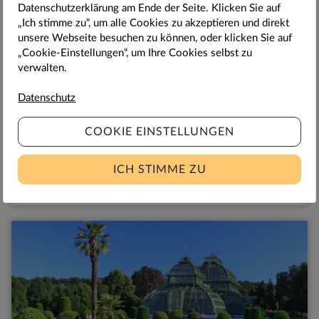
Datenschutzerklärung am Ende der Seite. Klicken Sie auf
„Ich stimme zu“, um alle Cookies zu akzeptieren und direkt
unsere Webseite besuchen zu können, oder klicken Sie auf
WIEN, SCHLOSS SCHÖNBRUNN
„Cookie-Einstellungen“, um Ihre Cookies selbst zu
verwalten.
Kombiticket Kindermuseum +
Irrgarten & Labyrinth Schönbrunn
Datenschutz
Tauchen Sie mit Ihren Kindern in ein Abenteuer im
Schloss Schönbrunn ein und besuchen Sie das
COOKIE EINSTELLUNGEN
Kindermuseum Schloss Schönbrunn und Irrgarten &
Labyrinth & Labyrinthikon Spielplatz mit unserem
Kombiticket.
ICH STIMME ZU
16,00
16,00
€
€