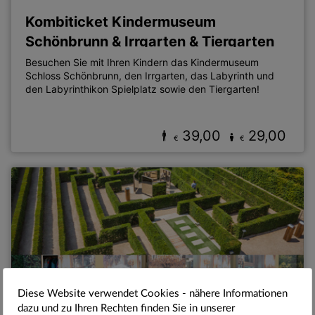
Kombiticket Kindermuseum
Schönbrunn & Irrgarten & Tiergarten
Besuchen Sie mit Ihren Kindern das Kindermuseum
Schloss Schönbrunn, den Irrgarten, das Labyrinth und
den Labyrinthikon Spielplatz sowie den Tiergarten!
39,00
29,00
€
€
Diese Website verwendet Cookies - nähere Informationen
dazu und zu Ihren Rechten finden Sie in unserer