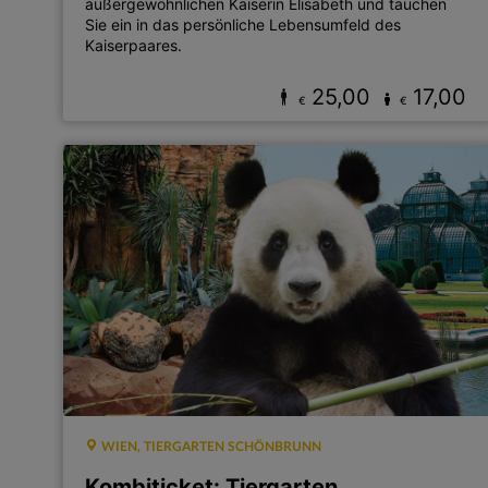
außergewöhnlichen Kaiserin Elisabeth und tauchen
Sie ein in das persönliche Lebensumfeld des
Kaiserpaares.
25,00
17,00
€
€
WIEN, TIERGARTEN SCHÖNBRUNN
Kombiticket: Tiergarten