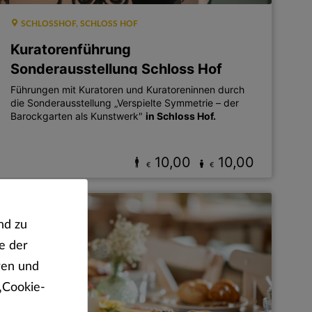
SCHLOSSHOF, SCHLOSS HOF
Kuratorenführung
Sonderausstellung Schloss Hof
Führungen mit Kuratoren und Kuratoreninnen durch
die Sonderausstellung „Verspielte Symmetrie – der
Barockgarten als Kunstwerk"
in Schloss Hof.
10,00
10,00
€
€
nd zu
e der
eren und
„Cookie-