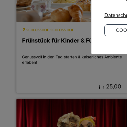
Datensch
COO
SCHLOSSHOF, SCHLOSS HOF
Frühstück für Kinder & Führung
Genussvoll in den Tag starten & kaiserliches Ambiente
erleben!
25,00
€