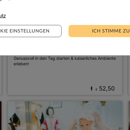
utz
KIE EINSTELLUNGEN
ICH STIMME ZU
SCHLOSSHOF, SCHLOSS HOF
Frühstück 'Grand Déjeuner
Vegetarisch' & Führung
Genussvoll in den Tag starten & kaiserliches Ambiente
erleben!
52,50
€