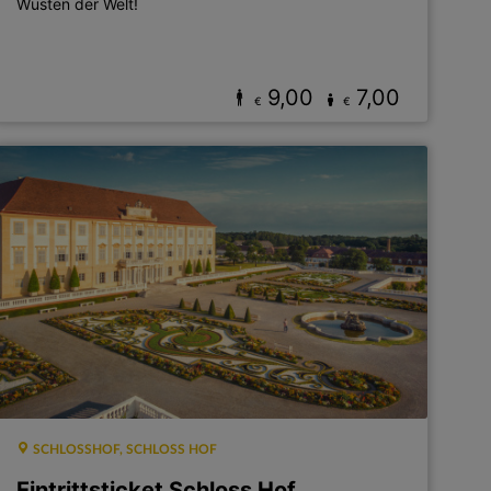
Wüsten der Welt!
9,00
7,00
€
€
SCHLOSSHOF, SCHLOSS HOF
Eintrittsticket Schloss Hof