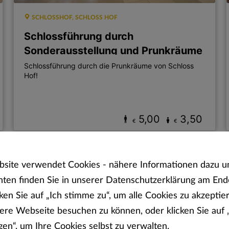
SCHLOSSHOF, SCHLOSS HOF
Schlossführung durch
Sonderausstellung und Prunkräume
Schlossführung durch die Prunkräume von Schloss
Hof!
5,00
3,50
€
€
site verwendet Cookies - nähere Informationen dazu u
hten finden Sie in unserer Datenschutzerklärung am End
cken Sie auf „Ich stimme zu“, um alle Cookies zu akzepti
sere Webseite besuchen zu können, oder klicken Sie auf 
gen“, um Ihre Cookies selbst zu verwalten.