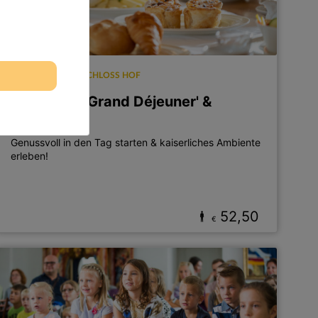
SCHLOSSHOF, SCHLOSS HOF
Frühstück 'Grand Déjeuner' &
Führung
Genussvoll in den Tag starten & kaiserliches Ambiente
erleben!
52,50
€