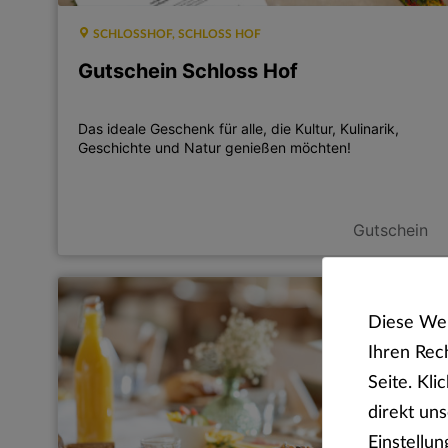
SCHLOSSHOF, SCHLOSS HOF
Gutschein Schloss Hof
Das ideale Geschenk für alle, die Kultur, Kulinarik,
Geschichte und Natur genießen möchten!
Gutschein
Diese Web
Ihren Rec
Seite. Kli
direkt un
Einstellun